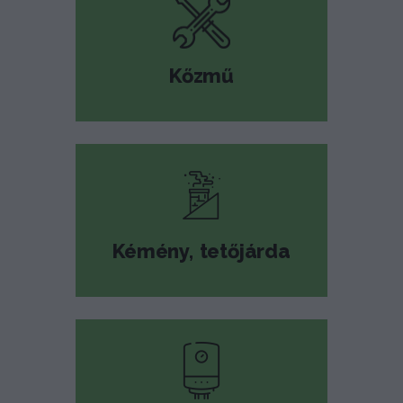
Kőzmű
Kémény, tetőjárda