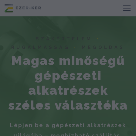
SZAKÉRTELEM
•
RUGALMASSÁG
•
MEGOLDÁS
Magas minőségű
gépészeti
alkatrészek
széles választéka
Lépjen be a gépészeti alkatrészek
világába – megbízható szállítás,