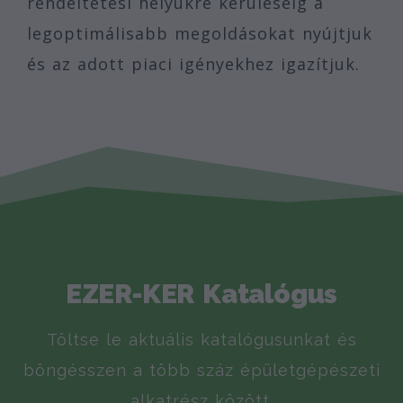
rendeltetési helyükre kerüléséig a
legoptimálisabb megoldásokat nyújtjuk
és az adott piaci igényekhez igazítjuk.
EZER-KER Katalógus
Töltse le aktuális katalógusunkat és
böngésszen a több száz épületgépészeti
alkatrész között.