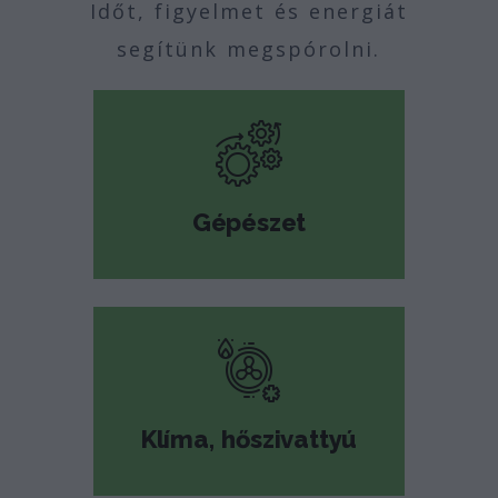
Időt, figyelmet és energiát
segítünk megspórolni.
Gépészet
Klíma, hőszivattyú