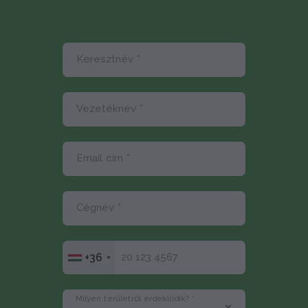
Keresztnév *
Vezetéknév *
Email cím *
Cégnév *
+36
Milyen területről érdeklődik? *