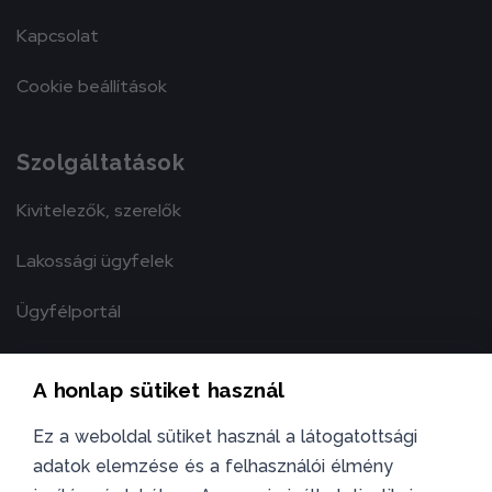
Kapcsolat
Cookie beállítások
Szolgáltatások
Kivitelezők, szerelők
Lakossági ügyfelek
Ügyfélportál
A honlap sütiket használ
Ez a weboldal sütiket használ a látogatottsági
adatok elemzése és a felhasználói élmény
TELEFON