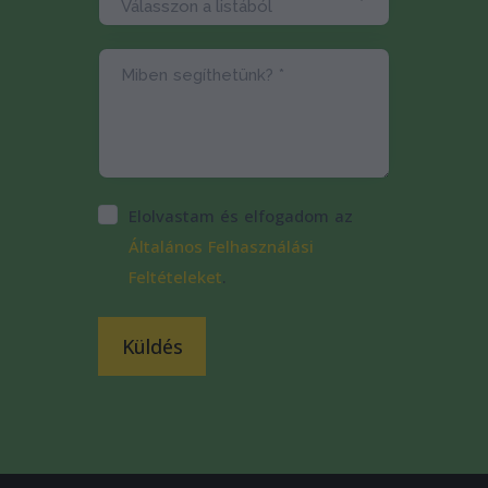
Miben segíthetünk? *
Elolvastam és elfogadom az
Általános Felhasználási
Feltételeket
.
Küldés