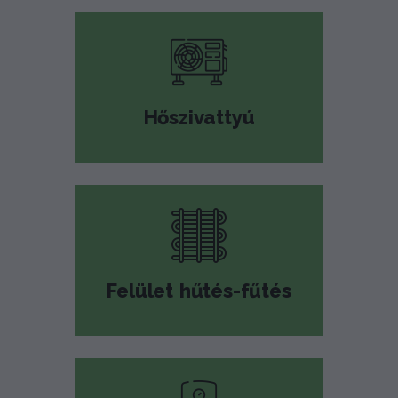
Hőszivattyú
Felület hűtés-fűtés