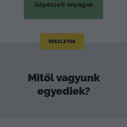
Gépészeti anyagok
RÉSZLETEK
Mitől vagyunk
egyediek?