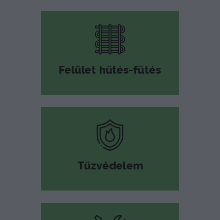
Felület hűtés-fűtés
Tűzvédelem